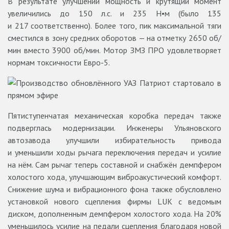
В результате улучшений мощность и крутящий момент
увеличились до 150 л.с. и 235 Н•м (было 135
и 217 соответственно). Более того, пик максимальной тяги
сместился в зону средних оборотов — на отметку 2650 об/
мин вместо 3900 об/мин. Мотор ЗМЗ ПРО удовлетворяет
нормам токсичности Евро-5.
Пятиступенчатая механическая коробка передач также
подверглась модернизации. Инженеры Ульяновского
автозавода улучшили избирательность привода
и уменьшили ходы рычага переключения передач и усилие
на нём. Сам рычаг теперь составной и снабжён демпфером
холостого хода, улучшающим виброакустический комфорт.
Снижение шума и вибрационного фона также обусловлено
установкой нового сцепления фирмы LUK с ведомым
диском, дополненным демпфером холостого хода. На 20%
уменьшилось усилие на педали сцепления благодаря новой