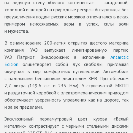
на ледяную стену «белого континента» — загадочной,
холодной и щедрой на природные ресурсы Антарктиды. Без
преувеличения подвиг русских моряков отпечатался в веках
примером неиссякаемых веры в успех, силы воли
и мужества.
В ознаменование 200-летия открытия шестого материка
компания УАЗ выпускает лимитированную партию
УАЗ Патриот. Внедорожник в исполнении
Antarctic
Edition
олицетворяет собой дух свободы, приглашая
окунуться в мир комфортных путешествий. Автомобиль
с надежными бензиновым двигателем ЗМЗ Про объемом
2,7 литра (149,6 л.с. и 235 Н•м), 5-ступенчатой МКПП
и раздаточной коробкой с электромеханическим приводом
обеспечивает уверенность управления как на дороге, так
и за ее пределами.
Эксклюзивный перламутровый цвет кузова «Белый
металлик» контрастирует с черными стальными дисками