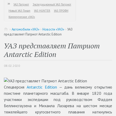
УАЗ Патриот
Экспедиционный УАЗ Патриот
Новый УАЗ Пикап
УАЗ HUNTER
УАЗ ПРОФИ
Коммерческие «УАЗ»
»
Автомобили «УАЗ»
»
Новости «УАЗ»
»
УАЗ
представляет Патриот Antarctic Edition
УАЗ представляет Патриот
Antarctic Edition
08.02.2020
Спецверсия
Antarctic Edition
— дань великому открытию
поистине планетарного масштаба. В январе 1820 года
участники экспедиции под руководством Фаддея
Беллинсгаузена и Михаила Лазарева на шестом месяце
тяжелейшего кругосветного плавания наткнулись