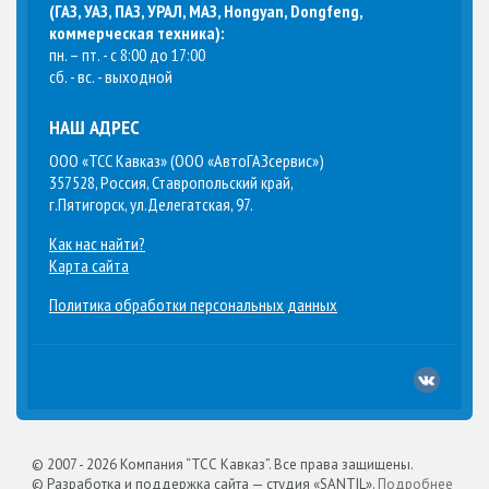
(
ГАЗ, УАЗ, ПАЗ, УРАЛ, МАЗ, Hongyan, Dongfeng,
коммерческая техника
):
пн. – пт. - с 8:00 до 17:00
сб. - вс. - выходной
НАШ АДРЕС
ООО «ТСС Кавказ» (ООО «АвтоГАЗсервис»)
357528, Россия, Ставропольский край,
г.Пятигорск, ул.Делегатская, 97.
Как нас найти?
Карта сайта
Политика обработки персональных данных
© 2007 -
2026 Компания “ТСС Кавказ”. Все права защищены.
© Разработка и поддержка сайта — студия «SANTIL».
Подробнее