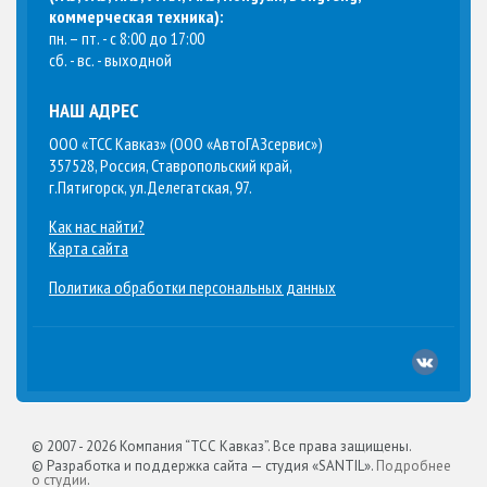
коммерческая техника
):
пн. – пт. - с 8:00 до 17:00
сб. - вс. - выходной
НАШ АДРЕС
ООО «ТСС Кавказ» (ООО «АвтоГАЗсервис»)
357528, Россия, Ставропольский край,
г.Пятигорск, ул.Делегатская, 97.
Как нас найти?
Карта сайта
Политика обработки персональных данных
© 2007 -
2026 Компания “ТСС Кавказ”. Все права защищены.
© Разработка и поддержка сайта — студия «SANTIL».
Подробнее
о студии
.