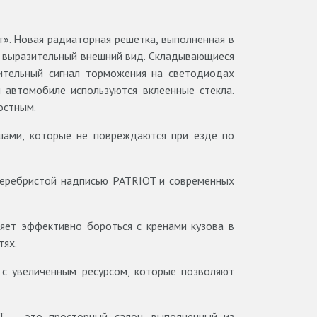
». Новая радиаторная решетка, выполненная в
 выразительный внешний вид. Складывающиеся
ительный сигнал торможения на светодиодах
 автомобиле используются вклеенные стекла.
остным.
ами, которые не повреждаются при езде по
 серебристой надписью PATRIOT и современных
яет эффективно бороться с кренами кузова в
тях.
с увеличенным ресурсом, которые позволяют
T — это просторный салон, выполненный из