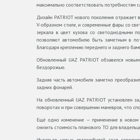
максимально соответствовать потребностям са
Дизайн PATRIOT нового поколения отражает в
V-образном стиле, и современные фары со с
зеркала в цвет кузова со светодиодными п
позволяют автомобилю быть заметным в пото
Благодаря креплению переднего и заднего бам
Обновленный UAZ PATRIOT обзавелся новым
бездорожью.
Задняя часть автомобиля заметно преобразил
задних фонарей.
На обновленный UAZ PATRIOT установлен зад
поворотах и при совершении маневров, что сп
Ещё одно изменение — применение в новом 
снизить стоимость планового ТО для владельц
Интерьер новых автомобилей стал совреме