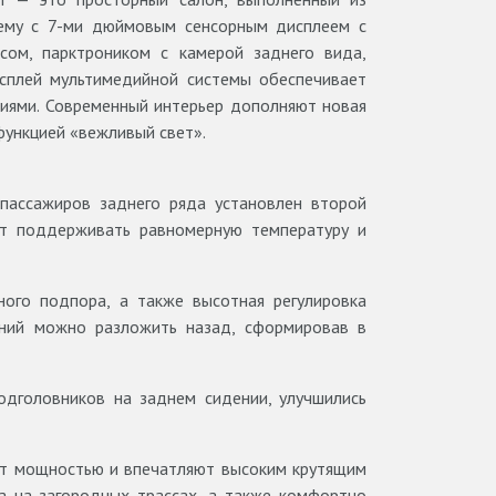
тему с 7-ми дюймовым сенсорным дисплеем с
ом, парктроником с камерой заднего вида,
Дисплей мультимедийной системы обеспечивает
ниями. Современный интерьер дополняют новая
функцией «вежливый свет».
пассажиров заднего ряда установлен второй
ет поддерживать равномерную температуру и
ного подпора, а также высотная регулировка
ений можно разложить назад, сформировав в
одголовников на заднем сидении, улучшились
ают мощностью и впечатляют высоким крутящим
а на загородных трассах, а также комфортно