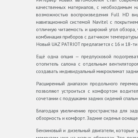
качественных материалов, с необходимым н
возможностью воспроизведения Full HD ви
навигационной системой Navitel с покрытием
отличную читаемость и широкий угол обзора,
комбинация приборов с датчиком температуры
Новый UAZ PATRIOT предлагается с 16 и 18-т
Ещё одна опция — предпусковой подогреват
отопитель салона с отдельным вентиляторо
создавать индивидуальный микроклимат задни
Расширенный диапазон продольного перемеще
позволяют устроиться с комфортом водител
сочетании с подушками задних сидений спальн
Благодаря увеличению пространства для зад
обзорность и комфорт. Задние сиденья оснаще
Бензиновый и дизельный двигатели, которые 
моментом уже на малых оборотах. Это позво