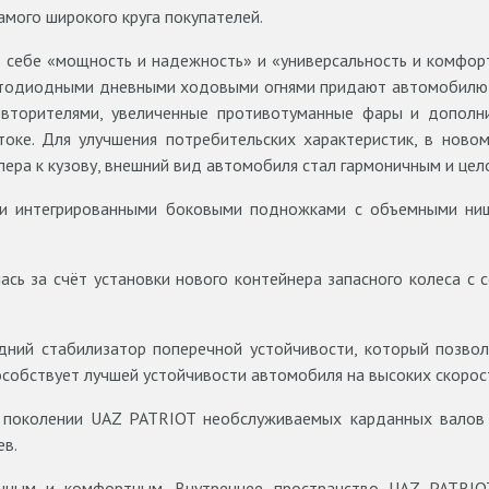
мого широкого круга покупателей.
 себе «мощность и надежность» и «универсальность и комфорт
ветодиодными дневными ходовыми огнями придают автомобилю
овторителями, увеличенные противотуманные фары и дополн
ке. Для улучшения потребительских характеристик, в новом
пера к кузову, внешний вид автомобиля стал гармоничным и цел
и интегрированными боковыми подножками с объемными ниш
ась за счёт установки нового контейнера запасного колеса с
ний стабилизатор поперечной устойчивости, который позвол
особствует лучшей устойчивости автомобиля на высоких скорос
поколении UAZ PATRIOT необслуживаемых карданных валов 
ев.
нным и комфортным. Внутреннее пространство UAZ PATRIO