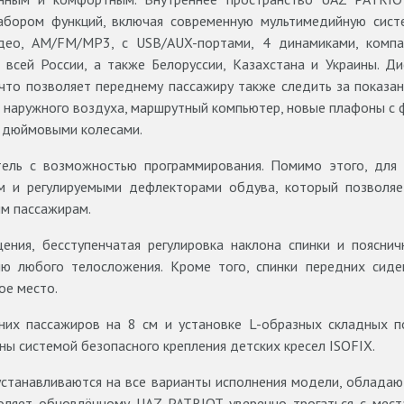
абором функций, включая современную мультимедийную сис
део, AM/FM/MP3, с USB/AUX-портами, 4 динамиками, компас
 всей России, а также Белоруссии, Казахстана и Украины. 
 что позволяет переднему пассажиру также следить за показа
 наружного воздуха, маршрутный компьютер, новые плафоны с 
и дюймовыми колесами.
ель с возможностью программирования. Помимо этого, для 
м и регулируемыми дефлекторами обдува, который позволя
м пассажирам.
ния, бесступенчатая регулировка наклона спинки и пояснич
ю любого телосложения. Кроме того, спинки передних сид
ое место.
них пассажиров на 8 см и установке L-образных складных п
ны системой безопасного крепления детских кресел ISOFIX.
устанавливаются на все варианты исполнения модели, облад
ляет обновлённому UAZ PATRIOT уверенно трогаться с мест