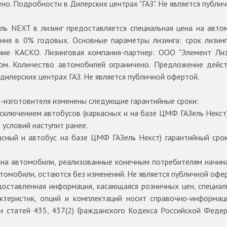
но. Подробности в Дилерских центрах "ГАЗ". Не является публи
ь NEXT в лизинг предоставляется специальная цена на автом
ния в 0% годовых. Основные параметры лизинга: срок лизинг
ие КАСКО. Лизинговая компания-партнер: ООО "Элемент Лизи
ом. Количество автомобилей ограничено. Предложение дейст
илерских центрах ГАЗ. Не является публичной офертой.
-изготовителя изменены следующие гарантийные сроки:
исключением автобусов (каркасных и на базе ЦМФ ГАЗель Некст)
з условий наступит ранее.
касный и автобус на базе ЦМФ ГАЗель Некст) гарантийный срок
на автомобили, реализованные конечным потребителям начиная 
томобили, остаются без изменений. Не является публичной офер
оставленная информация, касающаяся розничных цен, специал
ктеристик, опций и комплектаций носит справочно-информац
 статей 435, 437(2) Гражданского Кодекса Российской Феде