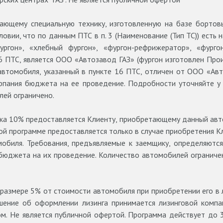
тающему специальную технику, изготовленную на базе бортов
словии, что по данным ПТС в п. 3 (Наименование (Тип ТС)) ест
ргон», «хлебный фургон», «фургон-рефрижератор», «фурго
6 ПТС, является ООО «Автозавод ГАЗ» (фургон изготовлен Прои
 автомобиля, указанный в пункте 16 ПТС, отличен от ООО «Авт
ерпания бюджета на ее проведение. Подробности уточняйте у
лей ограничено.
ка 10% предоставляется Клиенту, приобретающему данный авто
й программе предоставляется только в случае приобретения Кли
обиля. Требования, предъявляемые к заемщику, определяются
 бюджета на их проведение. Количество автомобилей ограничен
 размере 5% от стоимости автомобиля при приобретении его в
шение об оформлении лизинга принимается лизинговой компа
м. Не является публичной офертой. Программа действует до 3