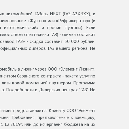
ых автомобилей ГАЗель NEXT (ГАЗ А2ХRХХ), в
ь наименование «Фургон» или «Рефрижератор» (в
н изотермический» и прочие фургоны). Если
зводством спецтехники ГАЗ) - скидка составит
озавод ГАЗ» - скидка составит 50 000 рублей.
 официальных дилеров ГАЗ вашего региона. Не
мобиль в лизинг через ООО «Элемент Лизинг».
ентом Сервисного контракта - пакета услуг по
 лизинговой компанией-партнером. Программа
о. Подробности в Дилерских центрах "ГАЗ". Не
 лизинг предоставляется Клиенту ООО "Элемент
нией. Требования, предъявляемые к заемщику,
1.12.2019г. или до исчерпания бюджета на их