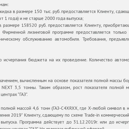
ммам:
кидка в размере 150 тыс. руб. предоставляется Клиенту, сдающ
от 1 года) и не старше 2000 года выпуска;
 в размере 158520 руб. предоставляется Клиенту, приобрета
о Фирменной лизинговой программе предоставляется только 
хническому обслуживанию автомобиля. Требования, предъявл
о исчерпания бюджета на их проведение. Количество автом
начением, вычисленным на основе показателя полной массы бо
NEXT 3,5 тонны. Таким образом, рост показателя полной м
центрах "ГАЗ".
полной массой 4,6 тонн (ГАЗ-С4XRXX, где Х-любой символ в 
ения 2019" Клиенту, сдающему по схеме Trade-in коммерческий
 выпуска. Программа действует до 31.12.2019г. или до исче
ских центрах "ГАЗ". Не является публичной офертой