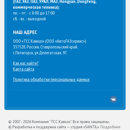
(
ГАЗ, УАЗ, ПАЗ, УРАЛ, МАЗ, Hongyan, Dongfeng,
коммерческая техника
):
пн. – пт. - с 8:00 до 17:00
сб. - вс. - выходной
НАШ АДРЕС
ООО «ТСС Кавказ» (ООО «АвтоГАЗсервис»)
357528, Россия, Ставропольский край,
г.Пятигорск, ул.Делегатская, 97.
Как нас найти?
Карта сайта
Политика обработки персональных данных
© 2007 -
2026 Компания “ТСС Кавказ”. Все права защищены.
© Разработка и поддержка сайта — студия «SANTIL».
Подробнее