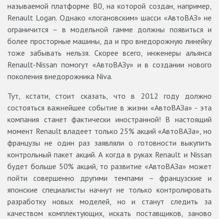
называемой платформе В0, на которой создан, например,
Renault Logan. Однако «логановским» шасси «АвтоВАЗ» не
ограничится – в модельной гамме должны появиться и
более просторные машины, да и про внедорожную линейку
тоже забывать нельзя. Скорее всего, инженеры альянса
Renault-Nissan помогут «АвтоВАЗу» и в создании нового
поколения внедорожника Niva.
Тут, кстати, стоит сказать, что в 2012 году должно
состояться важнейшее событие в жизни «АвтоВАЗа» - эта
компания станет фактически иностранной! В настоящий
момент Renault владеет только 25% акций «АвтоВАЗа», но
французы не один раз заявляли о готовности выкупить
контрольный пакет акций. А когда в руках Renault и Nissan
будет больше 50% акций, то развитие «АвтоВАЗа» может
пойти совершенно другими темпами – французские и
японские специалисты начнут не только контролировать
разработку новых моделей, но и станут следить за
качеством комплектующих, искать поставщиков, заново