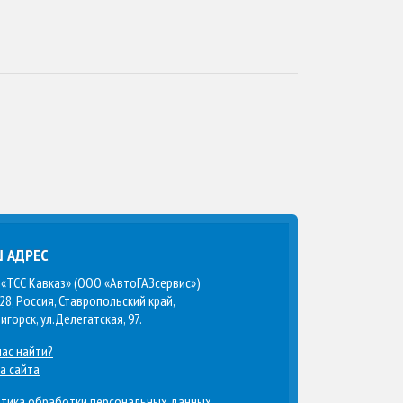
 АДРЕС
«ТСС Кавказ» (ООО «АвтоГАЗсервис»)
28, Россия, Ставропольский край,
тигорск, ул.Делегатская, 97.
нас найти?
а сайта
тика обработки персональных данных