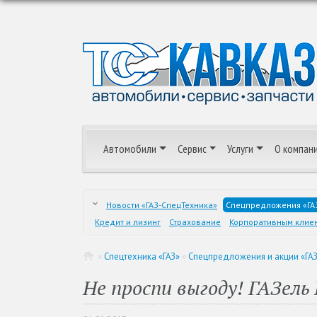
Автомобили
Сервис
Услуги
О компан
Новости «ГАЗ-СпецТехника»
Спецпредложения «ГА
Кредит и лизинг
Страхование
Корпоративным клие
»
Спецтехника «ГАЗ»
»
Спецпредложения и акции «ГА
Не проспи выгоду! ГАЗель 