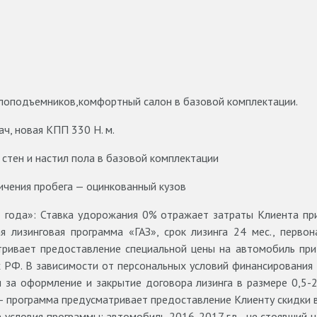
клоподъемников,комфортный салон в базовой комплектации.
ч, новая КПП 330 Н. м.
 стен и настил пола в базовой комплектации
ничения пробега — оцинкованный кузов
2 года»: Ставка удорожания 0% отражает затраты Клиента пр
 лизинговая программа «ГАЗ», срок лизинга 24 мес., перво
тривает предоставление специальной цены на автомобиль при
х РФ. В зависимости от персональных условий финансирования
 за оформление и закрытие договора лизинга в размере 0,5-
 – программа предусматривает предоставление Клиенту скидки
е условия программы: автомобиль 2016-2017 г.в., не стоявший 