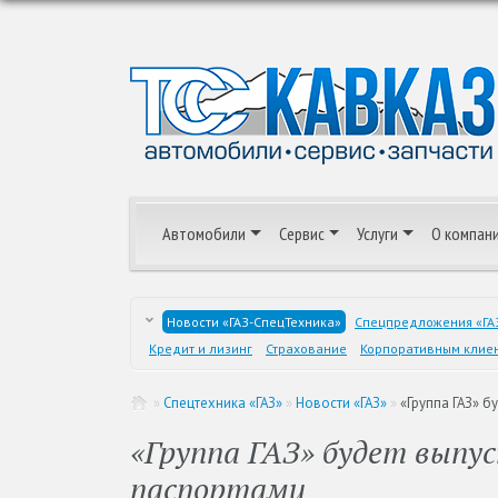
Автомобили
Сервис
Услуги
О компан
Новости «ГАЗ-СпецТехника»
Спецпредложения «ГА
Кредит и лизинг
Страхование
Корпоративным клие
»
Спецтехника «ГАЗ»
»
Новости «ГАЗ»
»
«Группа ГАЗ» 
«Группа ГАЗ» будет выпу
паспортами